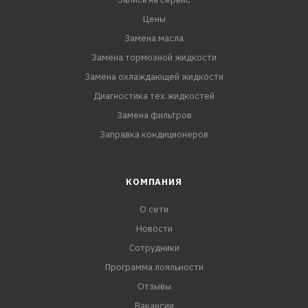
исключает возможность образования накипи и
отложений;
Цены
Замена масла
продлевает срок службы системы охлаждения;
Замена тормозной жидкости
Замена охлаждающей жидкости
обладает высокими смазывающими свойствами;
Диагностика тех.жидкостей
Замена фильтров
готов к применению.
Заправка кондиционеров
Рекомендован к замене зеленого антифриза Hyundai-
KIA для автомобилей любого года выпуска.
КОМПАНИЯ
О сети
Новости
Сотрудники
Программа лояльности
Отзывы
Вакансии