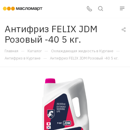
Антифриз FELIX JDM
Розовый -40 5 кг.
—
—
—
Главная
Каталог
Охлаждающая жидкость в Кургане
—
Антифриз в Кургане
Антифриз FELIX JDM Розовый -40 5 кг.