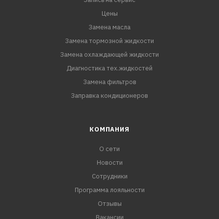
исключает возможность образования накипи и
отложений;
Цены
Замена масла
продлевает срок службы системы охлаждения;
Замена тормозной жидкости
Замена охлаждающей жидкости
обладает высокими смазывающими свойствами;
Диагностика тех.жидкостей
Замена фильтров
готов к применению.
Заправка кондиционеров
Рекомендован к замене зеленого антифриза Hyundai-
KIA для автомобилей любого года выпуска.
КОМПАНИЯ
О сети
Новости
Сотрудники
Программа лояльности
Отзывы
Вакансии