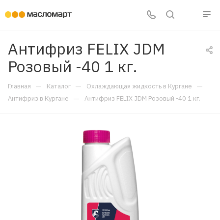
Антифриз FELIX JDM
Розовый -40 1 кг.
—
—
—
Главная
Каталог
Охлаждающая жидкость в Кургане
—
Антифриз в Кургане
Антифриз FELIX JDM Розовый -40 1 кг.