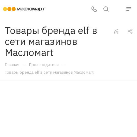
Товары бренда elf в
сети магазинов
Масломart
—
—
Главная
Производители
Товары бренда elf в сети магазинов Масломart