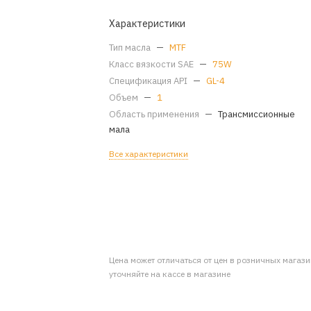
Характеристики
Тип масла
—
MTF
Класс вязкости SAE
—
75W
Спецификация API
—
GL-4
Объем
—
1
Область применения
—
Трансмиссионные
мала
Все характеристики
Цена может отличаться от цен в розничных магаз
уточняйте на кассе в магазине