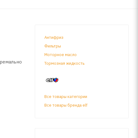
Антифриз
Фильтры
Моторное масло
тремально
Тормозная жидкость
Все товары категории
обенно
Все товары бренда elf
ыдающийся
ы всех
J 75W-80