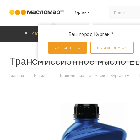
Курган
КАТАЛОГ
Ваш город Курган ?
АКЦИИ
УС
ДА, ВСЕ ВЕРНО
ВЫБРАТЬ ДРУГОЙ
Трансмиссионное масло EL
—
—
—
Главная
Каталог
Трансмиссионное масло в Кургане