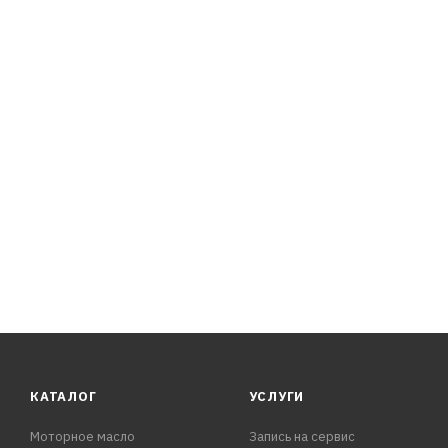
ПРЕИМУЩЕСТВА:
- Легкое вождение в любую погоду
- Работа при высоких нагрузках
- Увеличение периода эксплуатации коробки передач
КАТАЛОГ
УСЛУГИ
Моторное масло
Запись на сервис