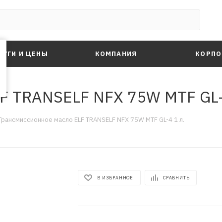
ЛУГИ И ЦЕНЫ
КОМПАНИЯ
КОРПО
F TRANSELF NFX 75W MTF GL-
Трансмиссионное масло ELF TRANSELF NFX 75W MTF GL-4 1 л.
В ИЗБРАННОЕ
СРАВНИТЬ