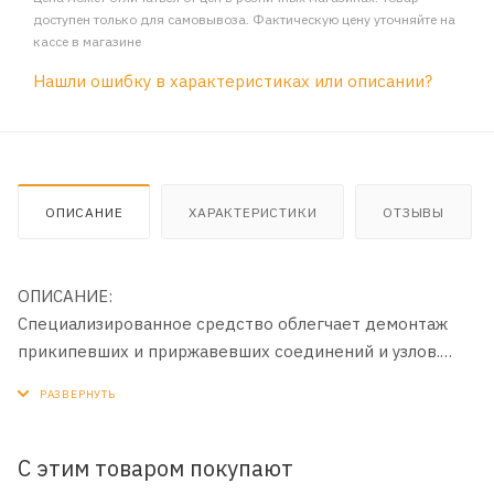
доступен только для самовывоза. Фактическую цену уточняйте на
кассе в магазине
Нашли ошибку в характеристиках или описании?
ОПИСАНИЕ
ХАРАКТЕРИСТИКИ
ОТЗЫВЫ
ОПИСАНИЕ:
Специализированное средство облегчает демонтаж
прикипевших и приржавевших соединений и узлов.
Обладая высокой проникающей способностью,
действует быстро. Жидкий ключ вытесняет влагу,
препятствует коррозии. Удобно распыляется благодаря
удлинительной трубке. Применяется для широкого
С этим товаром покупают
спектра сервисных задач, в том числе подходит для