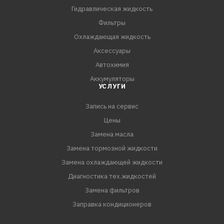
защиту от износа.
Гидравлическая жидкость
Фильтры
Окрашена в зеленый цвет.
Охлаждающая жидкость
Аксессуары
Область применения:
Автохимия
Подходит для применения в вариаторах CVT:
Аккумуляторы
Nissan Qashqai J11 2013-, Nissan Pathfinder R52 2013-,
УСЛУГИ
Nissan Altima L33 2013-, Nissan Teana L33 2013-, Nissan
Запись на сервис
Sylphe B17 2012-,
Nissan Tiida C12 2014
Цены
Замена масла
Замена тормозной жидкости
Замена охлаждающей жидкости
Диагностика тех.жидкостей
Замена фильтров
Заправка кондиционеров