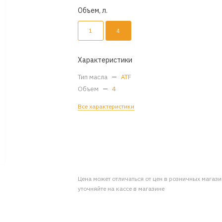
Объем, л.
1
4
Характеристики
Тип масла
—
ATF
Объем
—
4
Все характеристики
Цена может отличаться от цен в розничных магаз
уточняйте на кассе в магазине