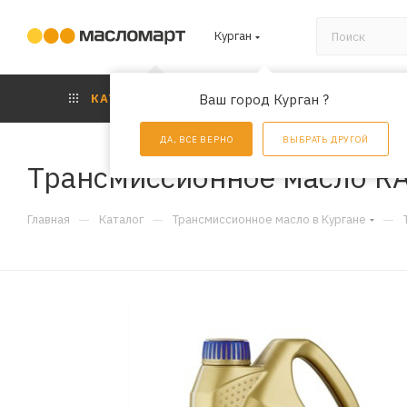
Курган
КАТАЛОГ
Ваш город Курган ?
АКЦИИ
УС
ДА, ВСЕ ВЕРНО
ВЫБРАТЬ ДРУГОЙ
Трансмиссионное масло RA
—
—
—
Главная
Каталог
Трансмиссионное масло в Кургане