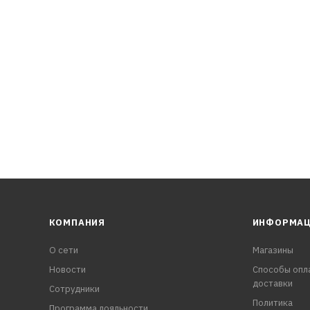
нию ржавчины
стимость с эластомерами
КОМПАНИЯ
ИНФОРМА
О сети
Магазины
Новости
Способы опл
доставки
Сотрудники
Политика
Программа лояльности