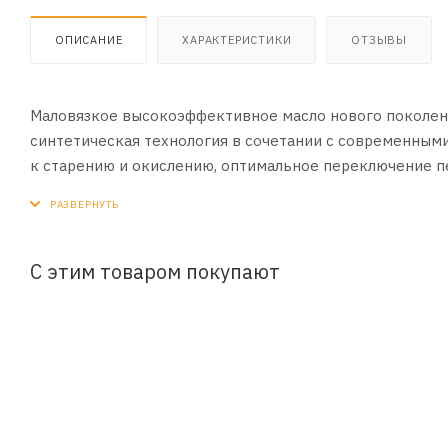
ОПИСАНИЕ
ХАРАКТЕРИСТИКИ
ОТЗЫВЫ
Маловязкое высокоэффективное масло нового поколени
синтетическая технология в сочетании с современны
к старению и окислению, оптимальное переключение п
чрезвычайно высокому индексу вязкости. Это позволяе
Специально разработано для холодного климата
ПРИМЕНЕНИЕ:
С этим товаром покупают
Разработано для автоматических трансмиссий различных 
автомобилях марок Audi, BMW, Ford, Honda, Hyundai, Jeep, 
ПРЕИМУЩЕСТВА:
• Отличные фрикционные характеристики
• Очень хорошая защита от износа
• Отличная текучесть в холодном состоянии