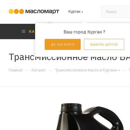
Курган
КАТАЛОГ
Ваш город Курган ?
АКЦИИ
УС
ДА, ВСЕ ВЕРНО
ВЫБРАТЬ ДРУГОЙ
Трансмиссионное масло BA
—
—
—
Главная
Каталог
Трансмиссионное масло в Кургане