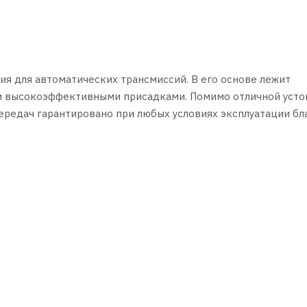
я для автоматических трансмиссий. В его основе лежит
ми высокоэффективными присадками. Помимо отличной усто
ередач гарантировано при любых условиях эксплуатации бл
т увеличить интервалы между заменами масла.
производителей: Aisin Warner, ZF и т.д., эксплуатируемых 
Jaguar, Land Rover и пр.