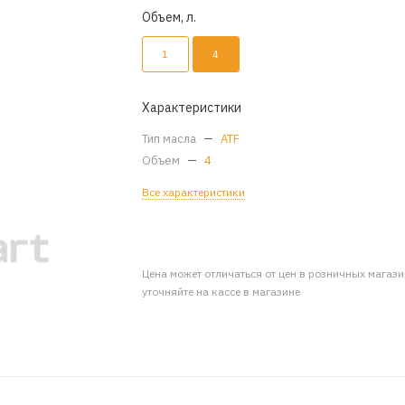
Объем, л.
1
4
Характеристики
Тип масла
—
ATF
Объем
—
4
Все характеристики
Цена может отличаться от цен в розничных магаз
уточняйте на кассе в магазине