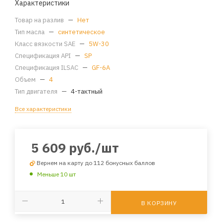
Характеристики
Товар на разлив
—
Нет
Тип масла
—
синтетическое
Класс вязкости SAE
—
5W-30
Спецификация API
—
SP
Спецификация ILSAC
—
GF-6A
Объем
—
4
Тип двигателя
—
4-тактный
Все характеристики
5 609
руб.
/шт
Вернем на карту до 112 бонусных баллов
Меньше 10 шт
В КОРЗИНУ