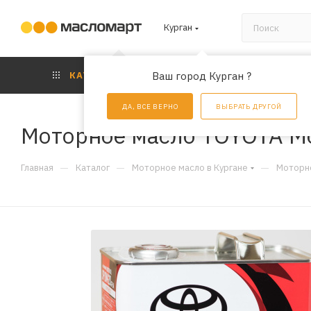
Курган
КАТАЛОГ
Ваш город Курган ?
АКЦИИ
УС
ДА, ВСЕ ВЕРНО
ВЫБРАТЬ ДРУГОЙ
Моторное масло TOYOTA Mot
—
—
—
Главная
Каталог
Моторное масло в Кургане
Моторно