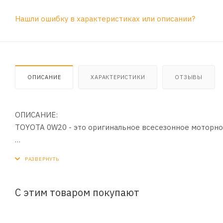
Нашли ошибку в характеристиках или описании?
ОПИСАНИЕ
ХАРАКТЕРИСТИКИ
ОТЗЫВЫ
ОПИСАНИЕ:
TOYOTA 0W20 - это оригинальное всесезонное моторно
ПРЕИМУЩЕСТВА:
- Прекрасно подходит для использования в холодном 
качествами.
- Является энергосберегающим, о чем говорит соотве
С этим товаром покупают
- Обеспечивает легкий запуск двигателя даже при экст
- Содержит в своем составе пакет антиокислительных 