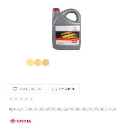
В ИЗБРАННОЕ
СРАВНИТЬ
Артикул:
08880-83389/88808264/888080845/888083389