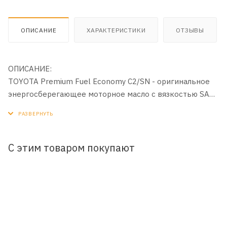
ОПИСАНИЕ
ХАРАКТЕРИСТИКИ
ОТЗЫВЫ
ОПИСАНИЕ:
TOYOTA Premium Fuel Economy C2/SN - оригинальное
энергосберегающее моторное масло с вязкостью SAE
5W-30.
ОБЛАСТЬ ПРИМЕНЕНИЯ:
Предназначенное для легковых автомобилей и легких
С этим товаром покупают
коммерческих авто, включая автомобили с
бензиновыми и дизельными двигателями.