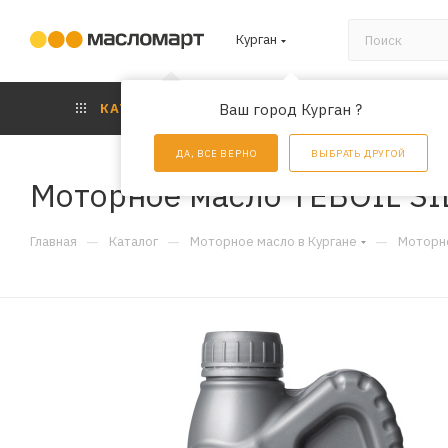
Курган
КАТАЛОГ
Ваш город Курган ?
АКЦИИ
УС
ДА, ВСЕ ВЕРНО
ВЫБРАТЬ ДРУГОЙ
Моторное масло TEBOIL SI
—
—
—
Главная
Каталог
Моторное масло в Кургане
Моторно