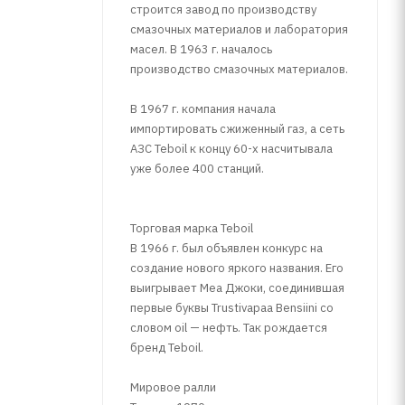
строится завод по производству
смазочных материалов и лаборатория
масел. В 1963 г. началось
производство смазочных материалов.
В 1967 г. компания начала
импортировать сжиженный газ, а сеть
АЗС Teboil к концу 60-х насчитывала
уже более 400 станций.
Торговая марка Teboil
В 1966 г. был объявлен конкурс на
создание нового яркого названия. Его
выигрывает Меа Джоки, соединившая
первые буквы Trustivapaa Bensiini со
словом oil — нефть. Так рождается
бренд Teboil.
Мировое ралли