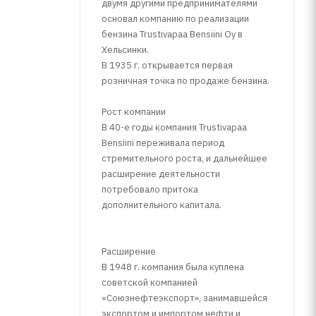
двумя другими предпринимателями
основал компанию по реализации
бензина Trustivapaa Bensiini Oy в
Хельсинки.
В 1935 г. открывается первая
розничная точка по продаже бензина.
Рост компании
В 40-е годы компания Trustivapaa
Bensiini переживала период
стремительного роста, и дальнейшее
расширение деятельности
потребовало притока
дополнительного капитала.
Расширение
В 1948 г. компания была куплена
советской компанией
«Союзнефтеэкспорт», занимавшейся
экспортом и импортом нефти и