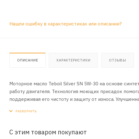
Нашли ошибку в характеристиках или описании?
ОПИСАНИЕ
ХАРАКТЕРИСТИКИ
ОТЗЫВЫ
Моторное масло Teboil Silver SN 5W-30 на основе син
работу двигателя. Технология моющих присадок помога
поддерживая его чистоту и защиту от износа. Улучшенн
ПРИМЕНЕНИЕ:
Рекомендовано к всесезонному применению в соврем
двигателях легковых автомобилей и легкого коммерчес
С этим товаром покупают