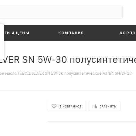
ЛУГИ И ЦЕНЫ
КОМПАНИЯ
КОРПО
LVER SN 5W-30 полусинтетиче
е масло TEBOIL SILVER SN 5W-30 полусинтетическое A3/B4 SN/CF 1 л.
В ИЗБРАННОЕ
СРАВНИТЬ