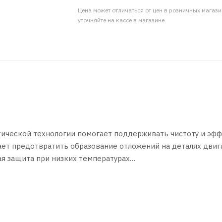
Цена может отличаться от цен в розничных магаз
уточняйте на кассе в магазине
тетической технологии помогает поддерживать чистоту и эф
ет предотвратить образование отложений на деталях двиг
ая защита при низких температурах
енных бензиновых и не оснащенных сажевыми фильтрами д
кого транспорта.