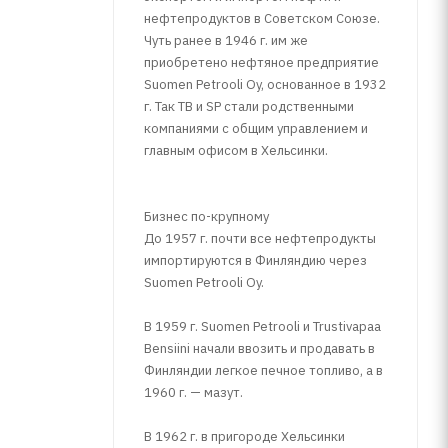
нефтепродуктов в Советском Союзе.
Чуть ранее в 1946 г. им же
приобретено нефтяное предприятие
Suomen Petrooli Oy, основанное в 1932
г. Так TB и SP стали родственными
компаниями с общим управлением и
главным офисом в Хельсинки.
Бизнес по-крупному
До 1957 г. почти все нефтепродукты
импортируются в Финляндию через
Suomen Petrooli Oy.
В 1959 г. Suomen Petrooli и Trustivapaa
Bensiini начали ввозить и продавать в
Финляндии легкое печное топливо, а в
1960 г. — мазут.
В 1962 г. в пригороде Хельсинки