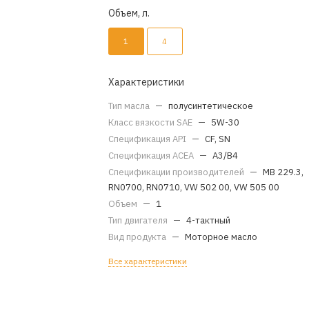
Объем, л.
1
4
Характеристики
Тип масла
—
полусинтетическое
Класс вязкости SAE
—
5W-30
Спецификация API
—
CF, SN
Спецификация ACEA
—
A3/B4
Спецификации производителей
—
MB 229.3,
RN0700, RN0710, VW 502 00, VW 505 00
Объем
—
1
Тип двигателя
—
4-тактный
Вид продукта
—
Моторное масло
Все характеристики