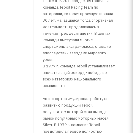
Также в 1970 г. создается гоночная
команда Teboil Racing Team по
авторалли, которая просуществовала
30 лет. Начавшаяся тогда спортивная
деятельность продолжалась в
течение трех десятилетий. В цветах
команды выступали многие
спортсмены экстра-класса, ставшие
впоследствии звездами мирового
уровня.
В 1977 г. команда Teboil устанавливает
впечатляющий рекорд - победа во
всех категориях национального
чемпионата.
Автоспорт стимулировал работу по
развитию продукции Teboil,
результатом которой стал вывод на
рынок популярных моторных масел
Silver. В 1979 г. компания Teboil
представила первое полностью