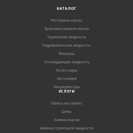
малотоннажных грузовых автомобилей.
КАТАЛОГ
Моторное масло
ПРИМЕНЕНИЕ:
Трансмиссионное масло
Предназначено для применения в современных
бензиновых и дизельных двигателях, включая
Тормозная жидкость
турбированные с непосредственным впрыском и
Гидравлическая жидкость
высокими эксплуатационными характеристиками
Фильтры
оборудованных любыми системами снижения токсично
Охлаждающая жидкость
Аксессуары
Автохимия
Аккумуляторы
УСЛУГИ
Запись на сервис
Цены
Замена масла
Замена тормозной жидкости