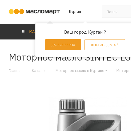
Курган
КАТАЛОГ
Ваш город Курган ?
АКЦИИ
УС
ДА, ВСЕ ВЕРНО
ВЫБРАТЬ ДРУГОЙ
Моторное масло SINTEC LU
—
—
—
Главная
Каталог
Моторное масло в Кургане
Моторно