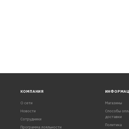
сход на угар и защита от отложений.
ах.
ий нейтрализатор автомобиля.
КОМПАНИЯ
ИНФОРМА
О сети
Магазины
Новости
Способы опл
доставки
Сотрудники
Политика
Программа лояльности