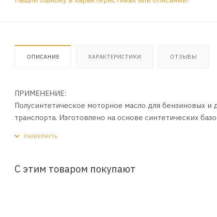
ОПИСАНИЕ
ХАРАКТЕРИСТИКИ
ОТЗЫВЫ
ПРИМЕНЕНИЕ:
Полусинтетическое моторное масло для бензиновых и 
транспорта. Изготовлено на основе синтетических баз
ПРИМЕНЕНИЕ:
Предназначено для применения в турбированных и атм
автомобилей, а также легких коммерческих автомобил
С этим товаром покупают
эксплуатационного класса API SL/CF (или более ранних 
ПРЕИМУЩЕСТВА:
- Надежная защита двигателя от износа и коррозии в ж