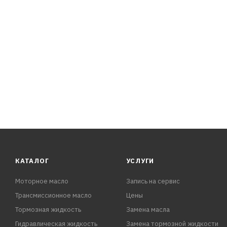
- Высокая термоокислительная стабильность: низкий ра
- Легкий пуск двигателя при отрицательных температур
- Совместимо с уплотнительными материалами.
- Не оказывают вредного воздействия на каталитическ
ОДОБРЕНИЯ И СООТВЕТСТВИЯ:
API SL/CF
КАТАЛОГ
УСЛУГИ
Моторное масло
Запись на сервис
Трансмиссионное масло
Цены
Тормозная жидкость
Замена масла
Гидравлическая жидкость
Замена тормозной жидкости