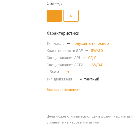
Объем, л.
1
4
Характеристики
Тип масла
—
полусинтетическое
Класс вязкости SAE
—
5W-30
Спецификация API
—
CF
,
SL
Спецификация ACEA
—
A3/B4
Объем
—
1
Тип двигателя
—
4-тактный
Все характеристики
Цена может отличаться от цен в розничных магаз
уточняйте на кассе в магазине