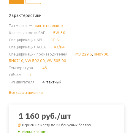
Характеристики
Тип масла
—
синтетическое
Класс вязкости SAE
—
5W-30
Спецификация API
—
CF
,
SL
Спецификация ACEA
—
A3/B4
Спецификации производителей
—
MB 229.5
,
RN0700
,
RN0710
,
VW 502 00
,
VW 505 00
Температура
—
-43
Объем
—
1
Тип двигателя
—
4-тактный
Все характеристики
1 160
руб.
/шт
Вернем на карту до 23 бонусных баллов
Меньше 10 шт