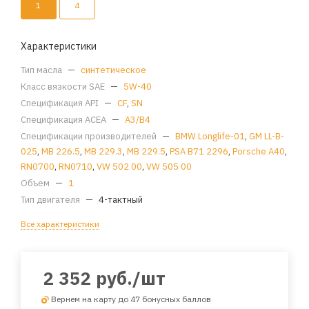
1
4
Характеристики
Тип масла
—
синтетическое
Класс вязкости SAE
—
5W-40
Спецификация API
—
CF
,
SN
Спецификация ACEA
—
A3/B4
Спецификации производителей
—
BMW Longlife-01
,
GM LL-B-
025
,
MB 226.5
,
MB 229.3
,
MB 229.5
,
PSA B71 2296
,
Porsche A40
,
RN0700
,
RN0710
,
VW 502 00
,
VW 505 00
Объем
—
1
Тип двигателя
—
4-тактный
Все характеристики
2 352
руб.
/шт
Вернем на карту до 47 бонусных баллов