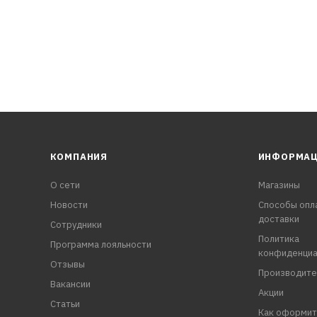
ерных регионах.
ства
КОМПАНИЯ
ИНФОРМА
О сети
Магазины
Новости
Способы опл
доставки
Сотрудники
Политика
Программа лояльности
конфиденциа
Отзывы
Производите
Вакансии
Акции
Статьи
Как оформит