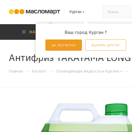
Курган
КАТАЛОГ
Ваш город Курган ?
АКЦИИ
УС
ДА, ВСЕ ВЕРНО
ВЫБРАТЬ ДРУГОЙ
Антифриз TAKAYAMA LONG L
—
—
—
Главная
Каталог
Охлаждающая жидкость в Кургане