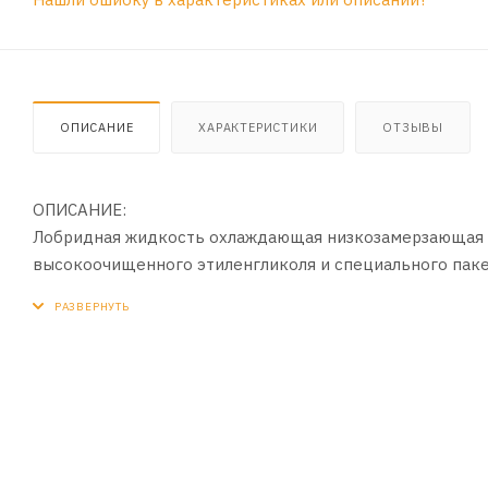
ОПИСАНИЕ
ХАРАКТЕРИСТИКИ
ОТЗЫВЫ
ОПИСАНИЕ:
Лобридная жидкость охлаждающая низкозамерзающая 
высокоочищенного этиленгликоля и специального пакет
основе органических кислот и фосфатов (P-OAT — Phosph
нитратов, боратов и аминов. Температура застывания д
ПРИМЕНЕНИЕ:
Рекомендуется для автомобилей корейского и японског
SUZUKI, SUBARU, ISUZU, HONDA и других. Интервал за
производителя автомобиля. Внимание, интервал замен
условий эксплуатации. При замене антифриза рекомен