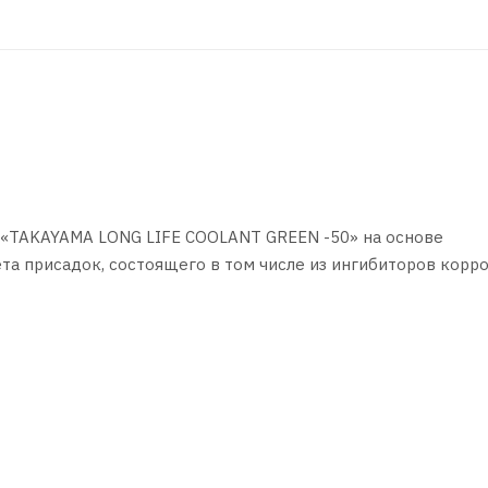
«TAKAYAMA LONG LIFE COOLANT GREEN -50» на основе
а присадок, состоящего в том числе из ингибиторов корро
ated - Organic Acid Technology). Не содержит в составе си
о -50 °C. Температура кипения 111 °С.
о производства, в том числе марок MITSUBISHI, MAZDA, NI
мены охлаждающей жидкости - согласно рекомендациям
ы может быть сокращен в зависимости от пробега автомоби
дуется промывка системы охлаждения. Может использоватьс