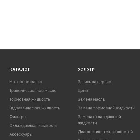
экстремально низких температурах, в том числе в сев
ПРЕИМУЩЕСТВА:
- Обеспечивает максимальную защиту систем большин
КАТАЛОГ
УСЛУГИ
Моторное масло
Запись на сервис
Трансмиссионное масло
Цены
Тормозная жидкость
Замена масла
Гидравлическая жидкость
Замена тормозной жидкости
Фильтры
Замена охлаждающей
жидкости
Охлаждающая жидкость
Диагностика тех.жидкостей
Аксессуары