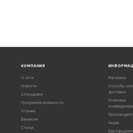
КОМПАНИЯ
ИНФОРМА
О сети
Магазины
Новости
Способы опл
доставки
Сотрудники
Политика
Программа лояльности
конфиденциа
Отзывы
Производите
Вакансии
Акции
Статьи
Как оформит