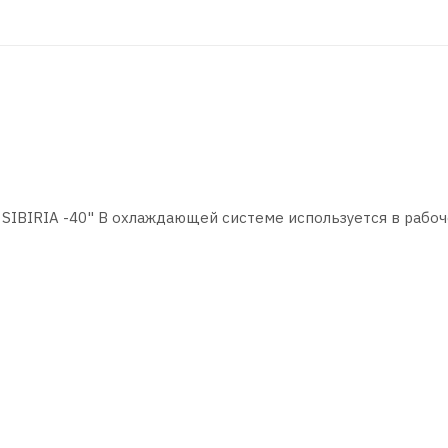
IBIRIA -40" В охлаждающей системе используется в рабо
о сгорания и в качестве рабочей жидкости в теплообменны
атурах. Применять в соответствии с инструкцией по эксплу
 металлические детали системы охлаждения.