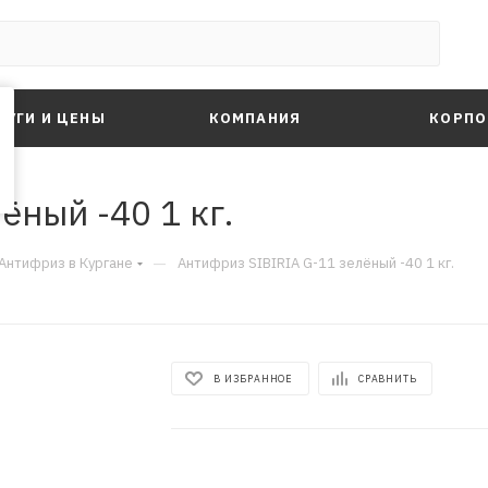
ЛУГИ И ЦЕНЫ
КОМПАНИЯ
КОРПО
ёный -40 1 кг.
—
Антифриз в Кургане
Антифриз SIBIRIA G-11 зелёный -40 1 кг.
В ИЗБРАННОЕ
СРАВНИТЬ