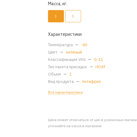
Масса, кг.
1
5
Характеристики
Температура
—
-40
Цвет
—
зелёный
Классификация VAG
—
G-11
Тип пакета присадок
—
HOAT
Объем
—
1
Вид продукта
—
Антифриз
Все характеристики
Цена может отличаться от цен в розничных магаз
уточняйте на кассе в магазине