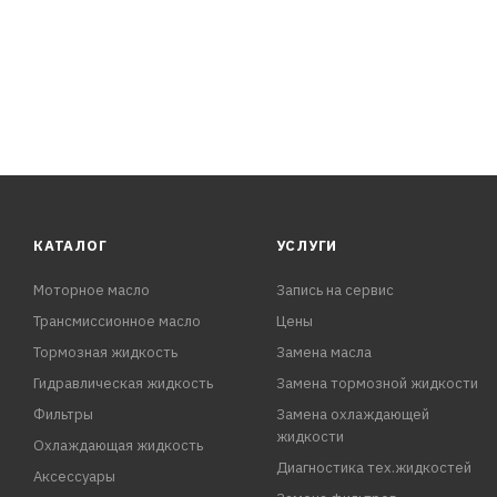
ХАРАКТЕРИСТИКИ:
Плотность при 20 °C: 1,075г/см3
Температура начала кристаллизации: -40°C
Щелочность: 15,54см3
Водородный показатель: 7,70(рН)
Цвет: зеленый
КАТАЛОГ
УСЛУГИ
Моторное масло
Запись на сервис
Трансмиссионное масло
Цены
Тормозная жидкость
Замена масла
Гидравлическая жидкость
Замена тормозной жидкости
Фильтры
Замена охлаждающей
жидкости
Охлаждающая жидкость
Диагностика тех.жидкостей
Аксессуары