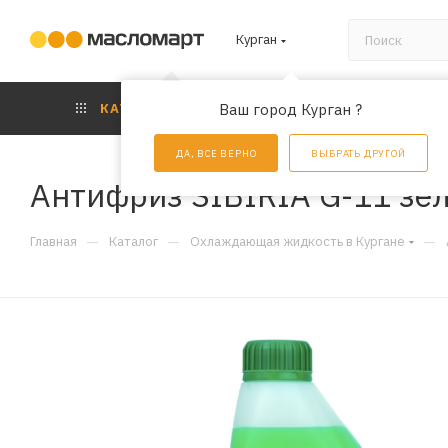
Курган
КАТАЛОГ
Ваш город Курган ?
АКЦИИ
УС
ДА, ВСЕ ВЕРНО
ВЫБРАТЬ ДРУГОЙ
Антифриз SIBIRIA G-11 зел
—
—
—
Главная
Каталог
Охлаждающая жидкость в Кургане