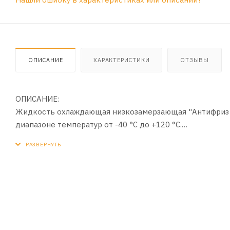
ОПИСАНИЕ
ХАРАКТЕРИСТИКИ
ОТЗЫВЫ
ОПИСАНИЕ:
Жидкость охлаждающая низкозамерзающая "Антифриз S
диапазоне температур от -40 °С до +120 °С.
ПРИМЕНЕНИЕ:
Предназначена для охлаждения двигателей внутреннег
агрегатах, работающих при низких и умеренных темпер
автомобиля и теплообменных агрегатов.
ПРЕИМУЩЕСТВА:
Надежно защищает от коррозии алюминиевые и другие