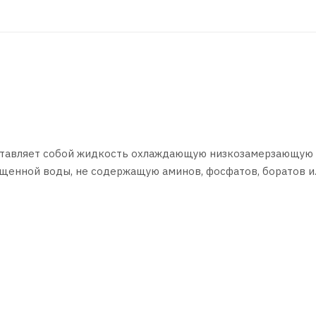
дставляет собой жидкость охлаждающую низкозамерзающую
ищенной воды, не содержащую аминов, фосфатов, боратов и
т пакет органических присадок с добавлением специальног
. Предназначен для высоконагруженных двигателей, а такж
 эксплуатации.
000 км
ательных температурах окружающего воздуха до -45°С
 в 1,5 раза