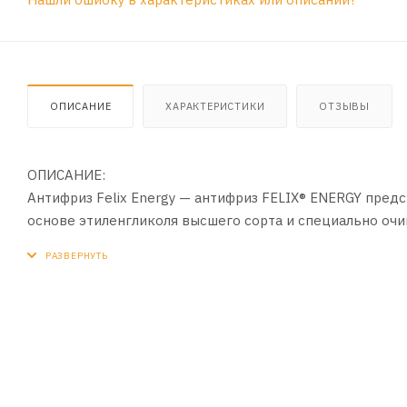
ОПИСАНИЕ
ХАРАКТЕРИСТИКИ
ОТЗЫВЫ
ОПИСАНИЕ:
Антифриз Felix Energy — антифриз FELIX® ENERGY пре
основе этиленгликоля высшего сорта и специально оч
силикатов. В качестве ингибиторов коррозии содержи
компонента для усиленного противодействия коррозии
легковых автомобилей, работающих в тяжелых условиях
ПРЕИМУЩЕСТВА:
- Обладает увеличенным ресурсом эксплуатации – 250 
- Обеспечивает быстрый прогрев двигателя при отриц
- Продлевает срок службы помпы, термостата, радиатора