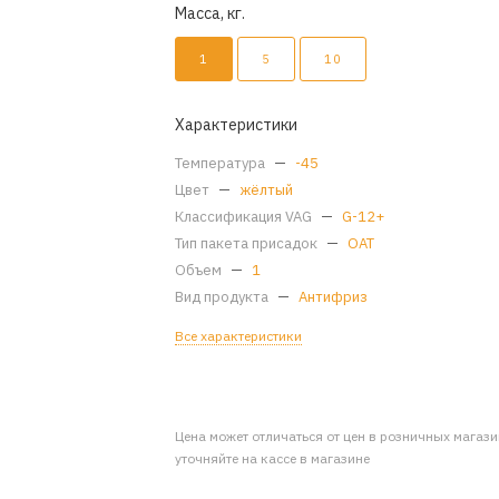
Масса, кг.
1
5
10
Характеристики
Температура
—
-45
Цвет
—
жёлтый
Классификация VAG
—
G-12+
Тип пакета присадок
—
OAT
Объем
—
1
Вид продукта
—
Антифриз
Все характеристики
Цена может отличаться от цен в розничных магаз
уточняйте на кассе в магазине