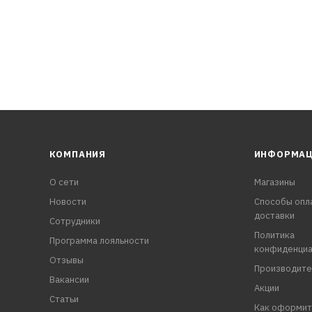
проводностью
ений
КОМПАНИЯ
ИНФОРМА
О сети
Магазины
Новости
Способы опл
доставки
Сотрудники
Политика
Программа лояльности
конфиденциа
Отзывы
Производите
Вакансии
Акции
Статьи
Как оформит