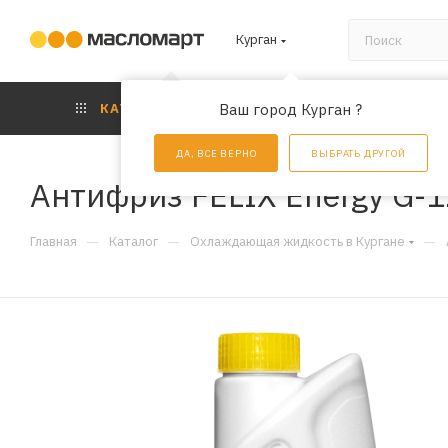
Курган
КАТАЛОГ
Ваш город Курган ?
АКЦИИ
УС
ДА, ВСЕ ВЕРНО
ВЫБРАТЬ ДРУГОЙ
Антифриз FELIX Energy G-1
—
—
—
Главная
Каталог
Охлаждающая жидкость в Кургане