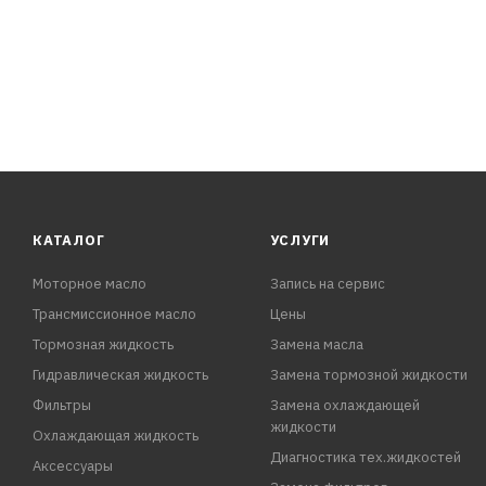
- Содержит карбоксилатный пакет присадок
- Обладает повышенной термостабильностью и тепло
- Исключает возможность образования накипи и отлож
- Имеет оптимальные смазывающие свойства
-
КАТАЛОГ
УСЛУГИ
Моторное масло
Запись на сервис
Трансмиссионное масло
Цены
Тормозная жидкость
Замена масла
Гидравлическая жидкость
Замена тормозной жидкости
Фильтры
Замена охлаждающей
жидкости
Охлаждающая жидкость
Диагностика тех.жидкостей
Аксессуары