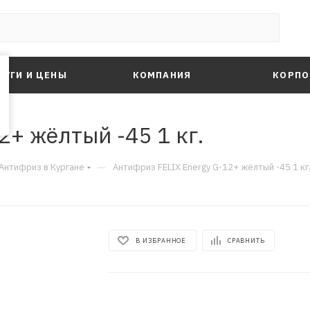
ЛУГИ И ЦЕНЫ
КОМПАНИЯ
КОРПО
2+ жёлтый -45 1 кг.
—
Антифриз в Кургане
Антифриз FELIX Energy G-12+ жёлтый -45 1 кг
В ИЗБРАННОЕ
СРАВНИТЬ