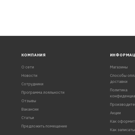
КОМПАНИЯ
ИНФОРМА
О сети
Магазины
Новости
Способы опл
доставки
Сотрудники
Политика
Программа лояльности
конфиденциа
Отзывы
Производите
Вакансии
Акции
Статьи
Как оформит
Предложить помещение
Как записать