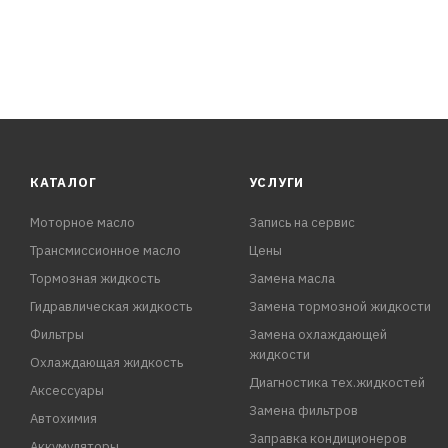
КАТАЛОГ
УСЛУГИ
Моторное масло
Запись на сервис
Трансмиссионное масло
Цены
Тормозная жидкость
Замена масла
Гидравлическая жидкость
Замена тормозной жидкости
Фильтры
Замена охлаждающей
жидкости
Охлаждающая жидкость
Диагностика тех.жидкостей
Аксессуары
Замена фильтров
Автохимия
Заправка кондиционеров
Аккумуляторы