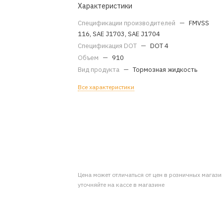
Характеристики
Спецификации производителей
—
FMVSS
116, SAE J1703, SAE J1704
Спецификация DOT
—
DOT 4
Объем
—
910
Вид продукта
—
Тормозная жидкость
Все характеристики
Цена может отличаться от цен в розничных магаз
уточняйте на кассе в магазине