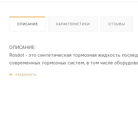
ОПИСАНИЕ
ХАРАКТЕРИСТИКИ
ОТЗЫВЫ
ОПИСАНИЕ:
Rosdot - это синтетическая тормозная жидкость после
современных тормозных систем, в том числе оборудова
технологии производства, наивысших эксплуатационн
ПРЕИМУЩЕСТВА:
Тормозная жидкость ROSDOT используется в качестве 
республике Казахстан, что еще раз подтверждает безу
допуски автозаводов один из важнейших критериев, на
Автопроизводитель, как никто другой, заинтересован
требования ко всем используемым в них специальным 