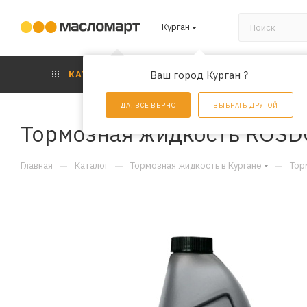
Курган
КАТАЛОГ
Ваш город Курган ?
АКЦИИ
УС
ДА, ВСЕ ВЕРНО
ВЫБРАТЬ ДРУГОЙ
Тормозная жидкость ROSDО
—
—
—
Главная
Каталог
Тормозная жидкость в Кургане
Тор