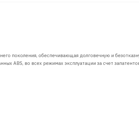
днего поколения, обеспечивающая долговечную и безотказн
нных ABS, во всех режимах эксплуатации за счет запатент
ых свойств, применения инновационных компонентов.
первой заливки на автосборочном предприятии «АЗИЯ АВТО
пречное качество продукции. Все автовладельцы должны зна
 который стоит ориентироваться при выборе продукта.
 в надежности выпускаемых автомобилей и предъявляет вы
жидкостям.