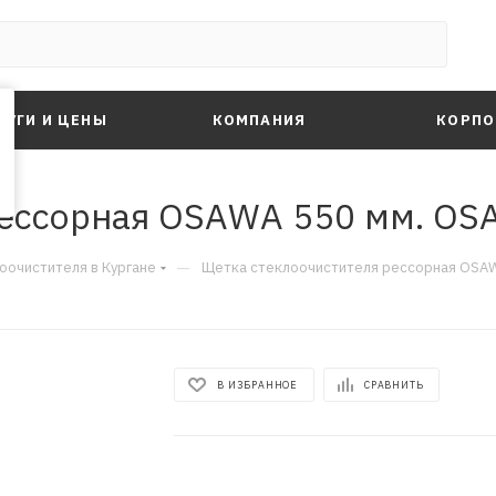
ЛУГИ И ЦЕНЫ
КОМПАНИЯ
КОРПО
рессорная OSAWA 550 мм. O
—
оочистителя в Кургане
Щетка стеклоочистителя рессорная OS
В ИЗБРАННОЕ
СРАВНИТЬ