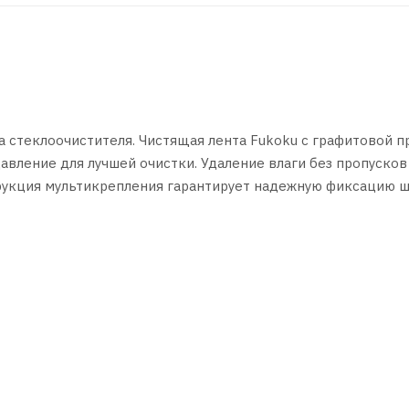
стеклоочистителя. Чистящая лента Fukoku с графитовой п
авление для лучшей очистки. Удаление влаги без пропусков
рукция мультикрепления гарантирует надежную фиксацию 
ьные адаптеры. Мультикрепление под 10 адаптеров. По у
урс - 1,500,000 взмахов по стеклу.