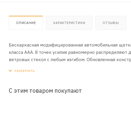
ОПИСАНИЕ
ХАРАКТЕРИСТИКИ
ОТЗЫВЫ
Бескаркасная модифицированная автомобильная щетка 
класса ААА. 8 точек усилия равномерно распределяют д
ветровых стекол с любым изгибом. Обновленная конст
основные виды автомобильных поводков через специал
на щётке установлен адаптер под крепление крючок. Рес
С этим товаром покупают