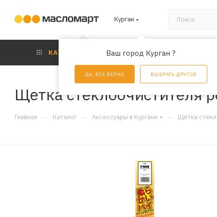
Курган
КАТАЛОГ
Ваш город Курган ?
АКЦИИ
УС
ДА, ВСЕ ВЕРНО
ВЫБРАТЬ ДРУГОЙ
Щетка стеклоочистителя 
—
—
—
Главная
Каталог
Аксессуары в Кургане
Щётки стекл