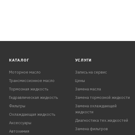
КАТАЛОГ
УСЛУГИ
Моторное масло
Запись на сервис
Трансмиссионное масло
Цены
Тормозная жидкость
Замена масла
Гидравлическая жидкость
Замена тормозной жидкости
Фильтры
Замена охлаждающей
жидкости
Охлаждающая жидкость
Диагностика тех.жидкостей
Аксессуары
Замена фильтров
Автохимия