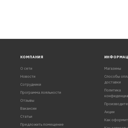
КОМПАНИЯ
ИНФОРМА
О сети
Магазины
Новости
Способы опл
доставки
Сотрудники
Политика
Программа лояльности
конфиденциа
Отзывы
Производите
Вакансии
Акции
Статьи
Как оформит
Предложить помещение
Как записать