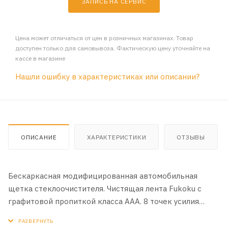
ЗАПИСЬ НА СЕРВИС
Цена может отличаться от цен в розничных магазинах. Товар
доступен только для самовывоза. Фактическую цену уточняйте на
кассе в магазине
Нашли ошибку в характеристиках или описании?
ОПИСАНИЕ
ХАРАКТЕРИСТИКИ
ОТЗЫВЫ
Бескаркасная модифицированная автомобильная
щетка стеклоочистителя. Чистящая лента Fukoku с
графитовой пропиткой класса ААА. 8 точек усилия
равномерно распределяют давление для лучшей
очистки. Удаление влаги без пропусков с ветровых