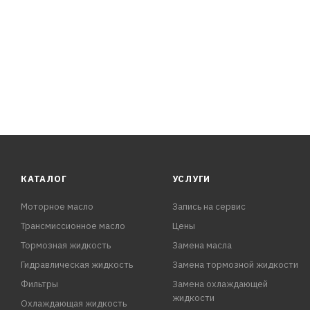
КАТАЛОГ
УСЛУГИ
Моторное масло
Запись на сервис
Трансмиссионное масло
Цены
Тормозная жидкость
Замена масла
Гидравлическая жидкость
Замена тормозной жидкости
Фильтры
Замена охлаждающей
жидкости
Охлаждающая жидкость