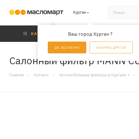
Курган
КАТАЛОГ
Ваш город Курган ?
АКЦИИ
УС
ДА, ВСЕ ВЕРНО
ВЫБРАТЬ ДРУГОЙ
Салонный фильтр MANN C
—
—
—
Главная
Каталог
Автомобильные фильтры в Кургане