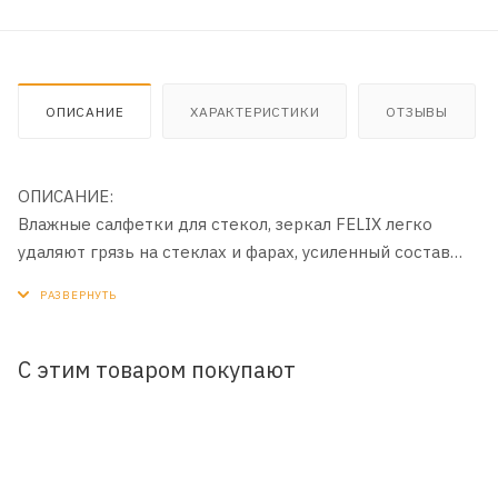
ОПИСАНИЕ
ХАРАКТЕРИСТИКИ
ОТЗЫВЫ
ОПИСАНИЕ:
Влажные салфетки для стекол, зеркал FELIX легко
удаляют грязь на стеклах и фарах, усиленный состав
позволяет очистить со стекла и фар следы насекомых.
Восстанавливают блеск и прозрачность. После очистки
не оставляют разводов и радужных отблесков.
С этим товаром покупают