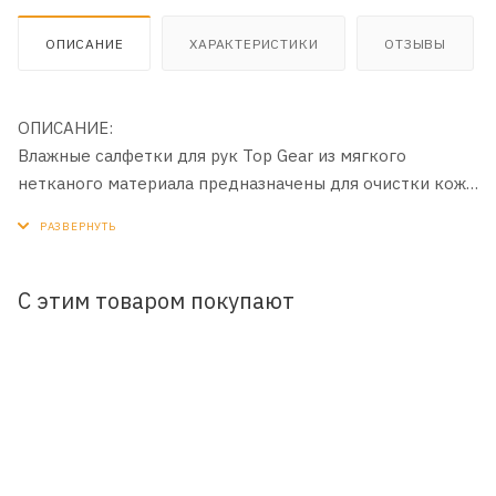
ОПИСАНИЕ
ХАРАКТЕРИСТИКИ
ОТЗЫВЫ
ОПИСАНИЕ:
Влажные салфетки для рук Top Gear из мягкого
нетканого материала предназначены для очистки кожи
рук от сильных загрязнений. Созданы специально для
женщин. Бережно очищают кожу рук от сильных
загрязнений (бензин, копоть, мазут, гудрон, машинное
масло). Не раздражают кожу, не оставляют чувства
С этим товаром покупают
липкости после использования. Обеспечивают
антибактериальный эффект. Придают приятный
аромат.