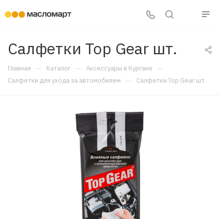
Салфетки Top Gear шт.
—
—
—
Главная
Каталог
Аксессуары в Кургане
—
Салфетки для ухода за автомобилем
Салфетки Top Gear шт.