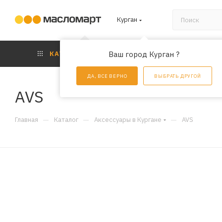
Курган
КАТАЛОГ
Ваш город Курган ?
АКЦИИ
УС
ДА, ВСЕ ВЕРНО
ВЫБРАТЬ ДРУГОЙ
AVS
—
—
—
Главная
Каталог
Аксессуары в Кургане
AVS