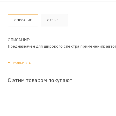
ОПИСАНИЕ
ОТЗЫВЫ
ОПИСАНИЕ:
Предназначен для широкого спектра применения: автом
ПРЕИМУЩЕСТВА:
- Салфетки быстро очищают от пыли и грязи;
- Впитывают любую жидкость, включая масла;
- Используются для влажной и сухой уборки;
С этим товаром покупают
- Полируют и очищают даже без использования чистящи