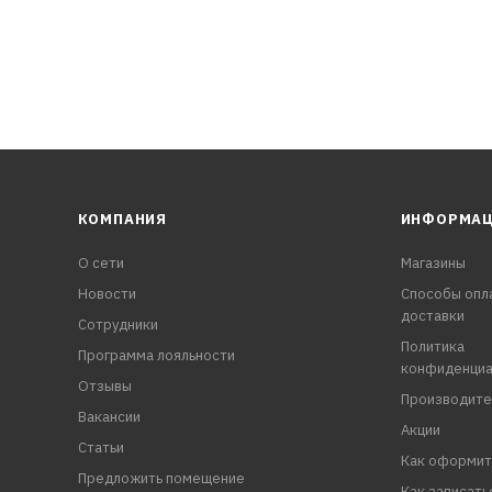
КОМПАНИЯ
ИНФОРМА
О сети
Магазины
Новости
Способы опл
доставки
Сотрудники
Политика
Программа лояльности
конфиденциа
Отзывы
Производите
Вакансии
Акции
Статьи
Как оформит
Предложить помещение
Как записать