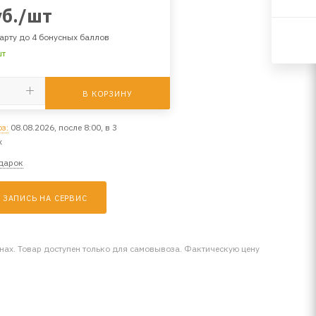
б.
/шт
арту до 4 бонусных баллов
шт
В КОРЗИНУ
з:
08.08.2026, после 8:00, в 3
х
одарок
ЗАПИСЬ НА СЕРВИС
инах. Товар доступен только для самовывоза. Фактическую цену