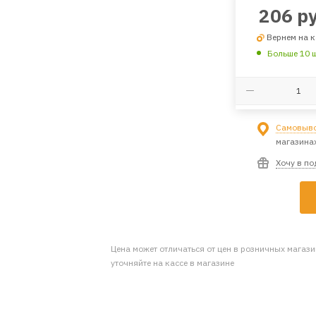
206
ру
Вернем на к
Больше 10 
Самовыво
магазина
Хочу в п
Цена может отличаться от цен в розничных магаз
уточняйте на кассе в магазине