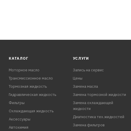
КАТАЛОГ
УСЛУГИ
Моторное масло
Запись на сервис
Трансмиссионное масло
Цены
Тормозная жидкость
Замена масла
Гидравлическая жидкость
Замена тормозной жидкости
Фильтры
Замена охлаждающей
жидкости
Охлаждающая жидкость
Диагностика тех.жидкостей
Аксессуары
Замена фильтров
Автохимия