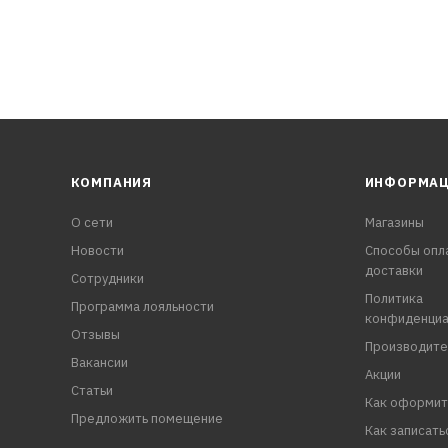
КОМПАНИЯ
ИНФОРМА
О сети
Магазины
Новости
Способы опл
доставки
Сотрудники
Политика
Программа лояльности
конфиденциа
Отзывы
Производите
Вакансии
Акции
Статьи
Как оформит
Предложить помещение
Как записать