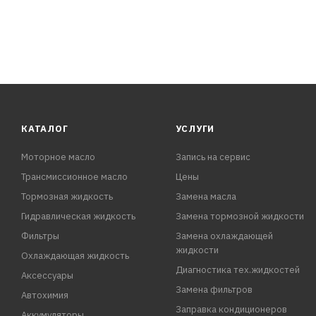
КАТАЛОГ
УСЛУГИ
Моторное масло
Запись на сервис
Трансмиссионное масло
Цены
Тормозная жидкость
Замена масла
Гидравлическая жидкость
Замена тормозной жидкости
Фильтры
Замена охлаждающей
жидкости
Охлаждающая жидкость
Диагностика тех.жидкостей
Аксессуары
Замена фильтров
Автохимия
Заправка кондиционеров
Аккумуляторы