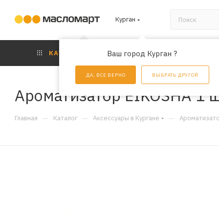
Курган
КАТАЛОГ
Ваш город Курган ?
АКЦИИ
УС
ДА, ВСЕ ВЕРНО
ВЫБРАТЬ ДРУГОЙ
Ароматизатор EIKOSHA 1 ш
—
—
—
Главная
Каталог
Аксессуары в Кургане
Ароматизато