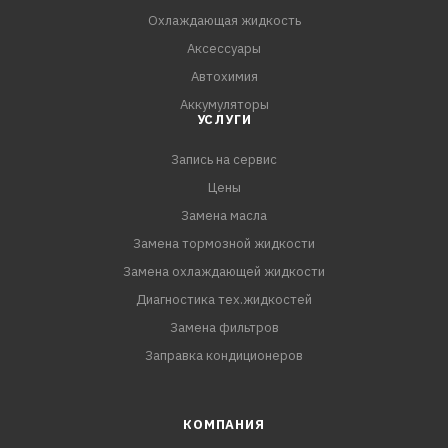
- Безопасен для ЛКП, пластика и хромированных
Охлаждающая жидкость
элементов
Аксессуары
- Не оставляет разводов и жирной пленки на
Автохимия
поверхности
Аккумуляторы
УСЛУГИ
Запись на сервис
Цены
Замена масла
Замена тормозной жидкости
Замена охлаждающей жидкости
Диагностика тех.жидкостей
Замена фильтров
Заправка кондиционеров
КОМПАНИЯ