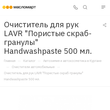
Очиститель для рук
LAVR "Пористые скраб-
гранулы"
Handwashpaste 500 мл.
—
—
Главная
Каталог
Автохимия и автокосметика в Кургане
—
—
Очистители автомобильные
Очиститель для рук LAVR "Пористые скраб-гранулы"
Handwashpaste 500 мл.