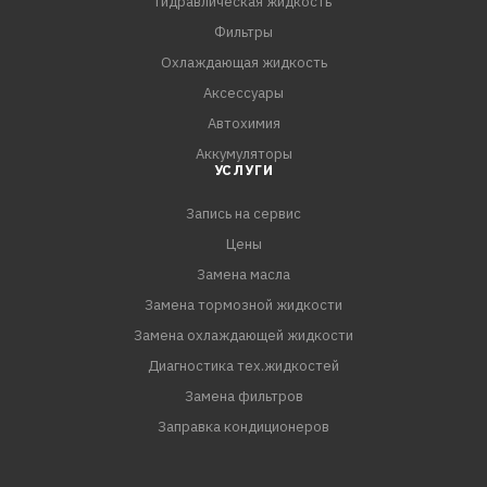
Гидравлическая жидкость
- Обладает скрабирующим эффектом
Фильтры
- Отлично мылится и легко смывается проточной водой
Охлаждающая жидкость
- Не оставляет липкой пленки на руках после
Аксессуары
использования
Автохимия
- Обладает приятным ароматом.
Аккумуляторы
УСЛУГИ
Запись на сервис
Цены
Замена масла
Замена тормозной жидкости
Замена охлаждающей жидкости
Диагностика тех.жидкостей
Замена фильтров
Заправка кондиционеров