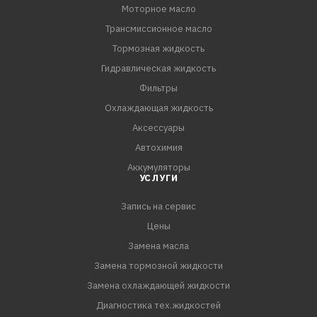
Моторное масло
Трансмиссионное масло
ПРИМЕНЕНИЕ:
Предназначено для применения в
Тормозная жидкость
высокофорсированных бензиновых и дизельных
Гидравлическая жидкость
двигателях легковых автомобилей и лёгких
Фильтры
грузовиков, где рекомендованы смазочные материалы
Охлаждающая жидкость
эксплуатационного класса ACEA А3/B4 или API SL (или
Аксессуары
более ранних спецификаций) и соответствующего
Автохимия
класса вязкости SAE 5W-30.
Аккумуляторы
УСЛУГИ
Запись на сервис
Цены
Замена масла
Замена тормозной жидкости
Замена охлаждающей жидкости
Диагностика тех.жидкостей