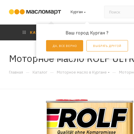
Курган
КАТАЛОГ
Ваш город Курган ?
АКЦИИ
УС
ДА, ВСЕ ВЕРНО
ВЫБРАТЬ ДРУГОЙ
Моторное масло ROLF ULTR
—
—
—
Главная
Каталог
Моторное масло в Кургане
Моторно