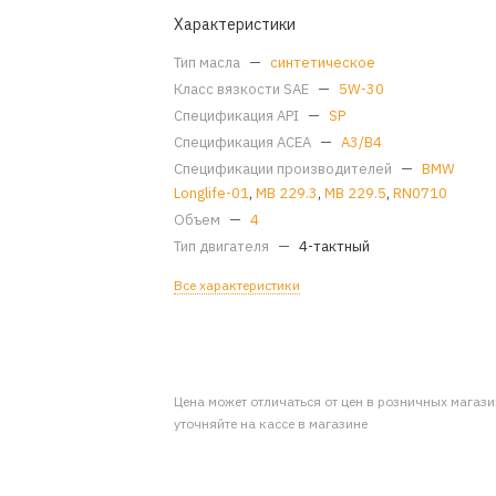
Характеристики
Тип масла
—
синтетическое
Класс вязкости SAE
—
5W-30
Спецификация API
—
SP
Спецификация ACEA
—
A3/B4
Спецификации производителей
—
BMW
Longlife-01
,
MB 229.3
,
MB 229.5
,
RN0710
Объем
—
4
Тип двигателя
—
4-тактный
Все характеристики
Цена может отличаться от цен в розничных магаз
уточняйте на кассе в магазине