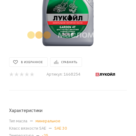
В ИЗБРАННОЕ
СРАВНИТЬ
Артикул:
1668254
Характеристики
Тип масла
—
минеральное
Класс вязкости SAE
—
SAE 30
Температура
—
-25