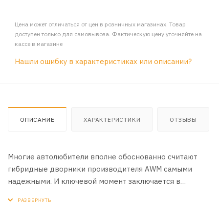
Цена может отличаться от цен в розничных магазинах. Товар
доступен только для самовывоза. Фактическую цену уточняйте на
кассе в магазине
Нашли ошибку в характеристиках или описании?
ОПИСАНИЕ
ХАРАКТЕРИСТИКИ
ОТЗЫВЫ
Многие автолюбители вполне обоснованно считают
гибридные дворники производителя AWM самыми
надежными. И ключевой момент заключается в
качестве используемых при производстве материалов.
Как показывает практика, единственное, что выходит
со временем из строя, – это резинки, являющиеся