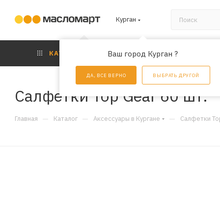
Курган
КАТАЛОГ
Ваш город Курган ?
АКЦИИ
УС
ДА, ВСЕ ВЕРНО
ВЫБРАТЬ ДРУГОЙ
Салфетки Top Gear 60 шт.
—
—
—
Главная
Каталог
Аксессуары в Кургане
Салфетки Top