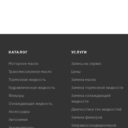
КАТАЛОГ
УСЛУГИ
Моторное масло
Запись на сервис
Трансмиссионное масло
Цены
Тормозная жидкость
Замена масла
Гидравлическая жидкость
Замена тормозной жидкости
Фильтры
Замена охлаждающей
жидкости
Охлаждающая жидкость
Диагностика тех.жидкостей
Аксессуары
Замена фильтров
Автохимия
Заправка кондиционеров
Аккумуляторы