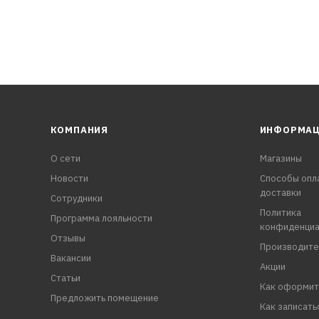
КОМПАНИЯ
ИНФОРМА
О сети
Магазины
Новости
Способы опл
доставки
Сотрудники
Политика
Программа лояльности
конфиденциа
Отзывы
Производите
Вакансии
Акции
Статьи
Как оформит
Предложить помещение
Как записать